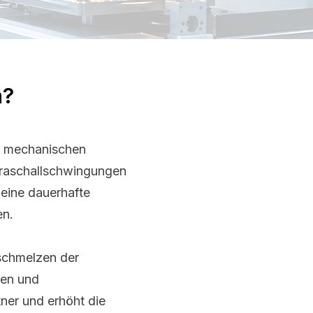
n?
nd mechanischen
traschallschwingungen
 eine dauerhafte
en.
schmelzen der
ten und
ner und erhöht die