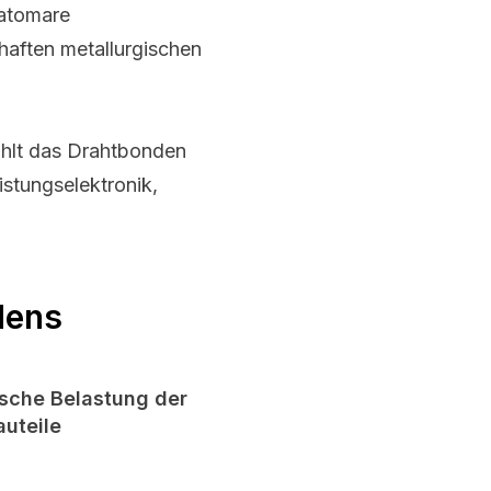
 atomare
haften metallurgischen
zählt das Drahtbonden
istungselektronik,
dens
sche Belastung der
auteile