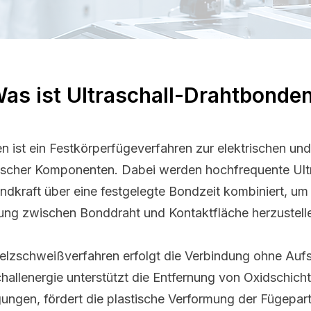
as ist Ultraschall-Drahtbonde
n ist ein Festkörperfügeverfahren zur elektrischen u
nischer Komponenten. Dabei werden hochfrequente Ul
ondkraft über eine festgelegte Bondzeit kombiniert, um
ung zwischen Bonddraht und Kontaktfläche herzustell
lzschweißverfahren erfolgt die Verbindung ohne Auf
challenergie unterstützt die Entfernung von Oxidschich
ungen, fördert die plastische Verformung der Fügepart