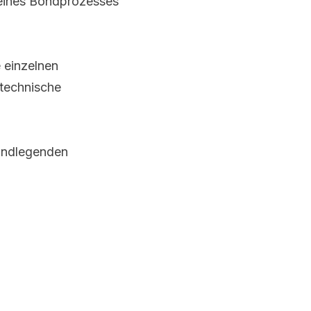
 eines Bondprozesses
e einzelnen
 technische
rundlegenden