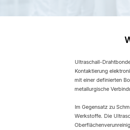
W
Ultraschall-Drahtbonde
Kontaktierung elektro
mit einer definierten B
metallurgische Verbind
Im Gegensatz zu Schme
Werkstoffe. Die Ultras
Oberflächenverunreinig