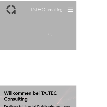
TA.TEC Consulting
Willkommen bei TA.TEC
Consulting
Excellence in Ultraschall Drahtbonden und Laser-